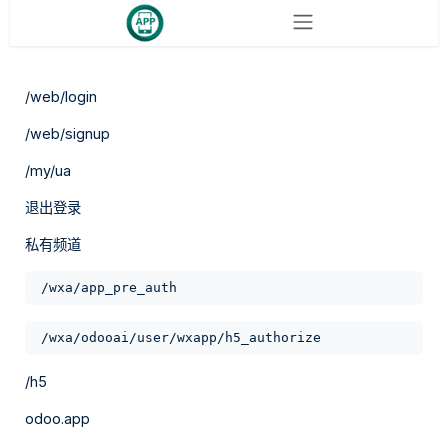
跳至内容
/web/login
/web/signup
/my/ua
退出登录
私有频道
/wxa/app_pre_auth
/wxa/odooai/user/wxapp/h5_authorize
/h5
odoo.app