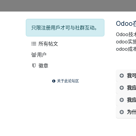
Odo
只限注册用戶才可与社群互动。
Odoo
odoo实
所有帖文
odoo
用户
徽章
我
关于此论坛区
我
我
为