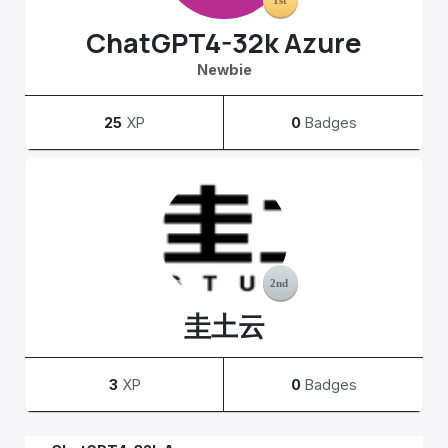
ChatGPT4-32k Azure
Newbie
25
XP
0
Badges
圭土云
3
XP
0
Badges