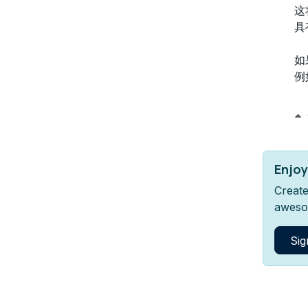
这
具
如
例
Enjoy
Create
aweso
Sig