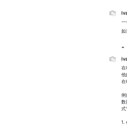
i
一
如
i
在
他
在
例
数
式
1