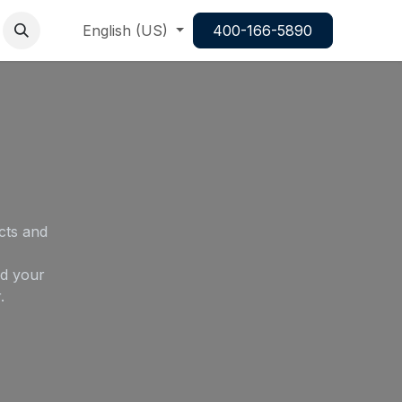
English (US)
400-166-5890
cts and
ld your
.