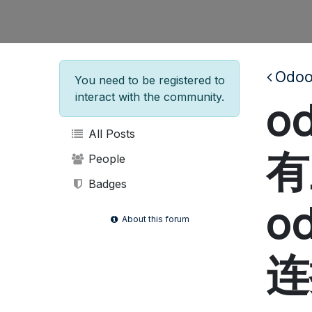
Odoo
You need to be registered to
o
interact with the community.
All Posts
有
People
Badges
o
About this forum
连