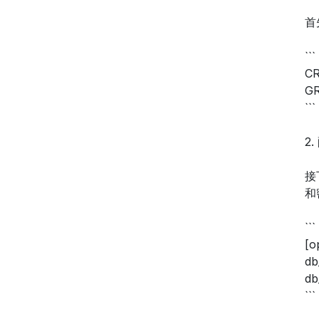
首
```
CR
GR
```
2.
接
和
```
[o
db
db
```