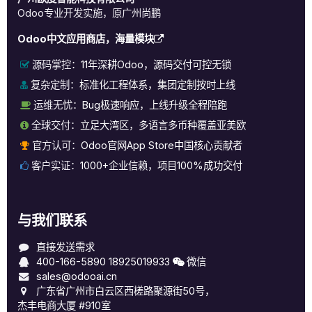
Odoo专业开发实施，原广州尚鹏
Odoo中文应用商店，海量模块
源码掌控：
11年深耕Odoo，源码交付可控无锁
复杂定制：
标准化工程体系，集团定制按时上线
运维无忧：
Bug极速响应，上线升级全程陪跑
全球交付：
立足大湾区，多语言多币种覆盖亚美欧
官方认可：
Odoo官网App Store中国核心贡献者
客户实证：
1000+企业信赖，项目100%成功交付
与我们联系
直接发送需求
400-166-5890
18925019933
微信
sales@odooai.cn
广东省广州市白云区西槎路聚源街50号，
杰丰电商大厦 #910室