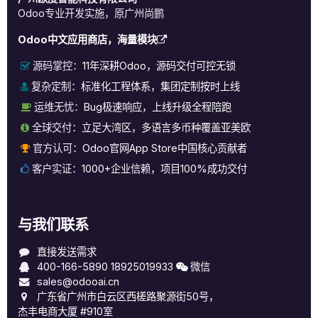
Odoo专业开发实施，原广州尚鹏
Odoo中文应用商店，海量模块
源码掌控：
11年深耕Odoo，源码交付可控无锁
复杂定制：
标准化工程体系，集团定制按时上线
运维无忧：
Bug极速响应，上线升级全程陪跑
全球交付：
立足大湾区，多语言多币种覆盖亚美欧
官方认可：
Odoo官网App Store中国核心贡献者
客户实证：
1000+企业信赖，项目100%成功交付
与我们联系
直接发送需求
400-166-5890
18925019933
微信
sales@odooai.cn
广东省广州市白云区西槎路聚源街50号，
杰丰电商大厦 #910室