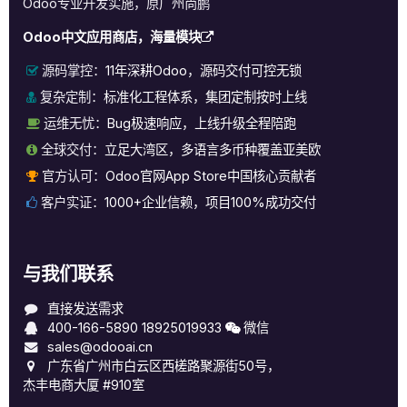
Odoo专业开发实施，原广州尚鹏
Odoo中文应用商店，海量模块
源码掌控：
11年深耕Odoo，源码交付可控无锁
复杂定制：
标准化工程体系，集团定制按时上线
运维无忧：
Bug极速响应，上线升级全程陪跑
全球交付：
立足大湾区，多语言多币种覆盖亚美欧
官方认可：
Odoo官网App Store中国核心贡献者
客户实证：
1000+企业信赖，项目100%成功交付
与我们联系
直接发送需求
400-166-5890
18925019933
微信
sales@odooai.cn
广东省广州市白云区西槎路聚源街50号，
杰丰电商大厦 #910室