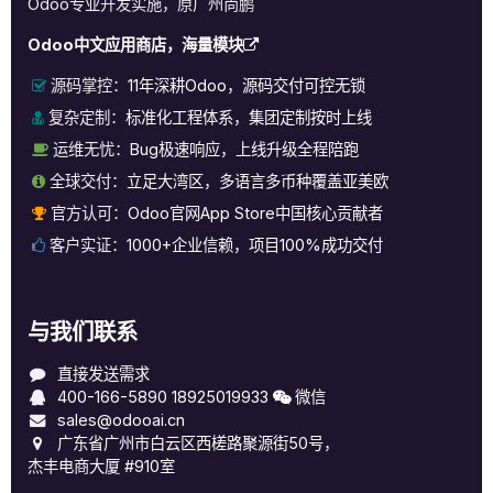
Odoo专业开发实施，原广州尚鹏
Odoo中文应用商店，海量模块
源码掌控：
11年深耕Odoo，源码交付可控无锁
复杂定制：
标准化工程体系，集团定制按时上线
运维无忧：
Bug极速响应，上线升级全程陪跑
全球交付：
立足大湾区，多语言多币种覆盖亚美欧
官方认可：
Odoo官网App Store中国核心贡献者
客户实证：
1000+企业信赖，项目100%成功交付
与我们联系
直接发送需求
400-166-5890
18925019933
微信
sales@odooai.cn
广东省广州市白云区西槎路聚源街50号，
杰丰电商大厦 #910室