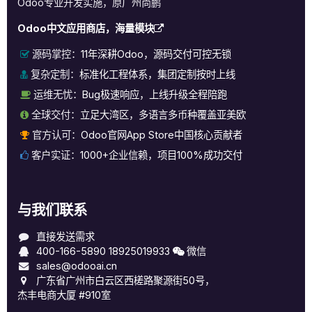
Odoo专业开发实施，原广州尚鹏
Odoo中文应用商店，海量模块
源码掌控：
11年深耕Odoo，源码交付可控无锁
复杂定制：
标准化工程体系，集团定制按时上线
运维无忧：
Bug极速响应，上线升级全程陪跑
全球交付：
立足大湾区，多语言多币种覆盖亚美欧
官方认可：
Odoo官网App Store中国核心贡献者
客户实证：
1000+企业信赖，项目100%成功交付
与我们联系
直接发送需求
400-166-5890
18925019933
微信
sales@odooai.cn
广东省广州市白云区西槎路聚源街50号，
杰丰电商大厦 #910室