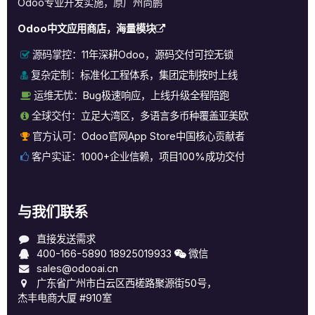
Odoo专业开发实施，原广州尚鹏
Odoo中文应用商店，海量模块
源码掌控：
11年深耕Odoo，源码交付可控无锁
复杂定制：
标准化工程体系，集团定制按时上线
运维无忧：
Bug极速响应，上线升级全程陪跑
全球交付：
立足大湾区，多语言多币种覆盖亚美欧
官方认可：
Odoo官网App Store中国核心贡献者
客户实证：
1000+企业信赖，项目100%成功交付
与我们联系
直接发送需求
400-166-5890
18925019933
微信
sales@odooai.cn
广东省广州市白云区西槎路聚源街50号，
杰丰电商大厦 #910室