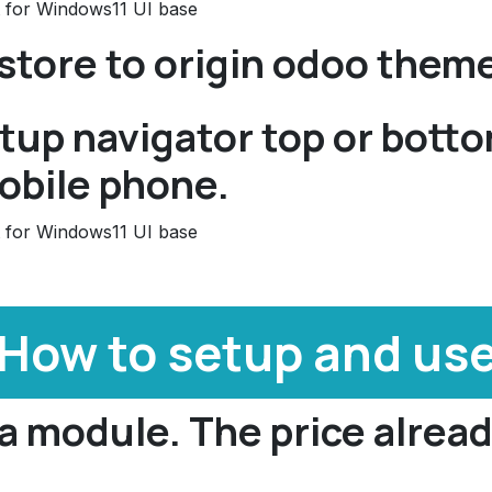
estore to origin odoo them
etup navigator top or botto
obile phone.
 How to setup and use
a module. The price alrea