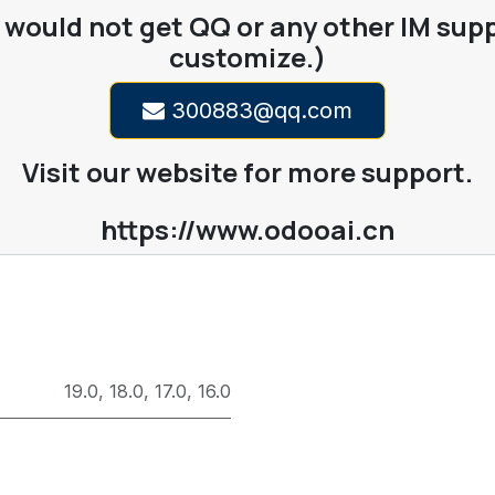
would not get QQ or any other IM supp
customize.)
300883@qq.com
Visit our website for more support.
https://www.odooai.cn
19.0
,
18.0
,
17.0
,
16.0