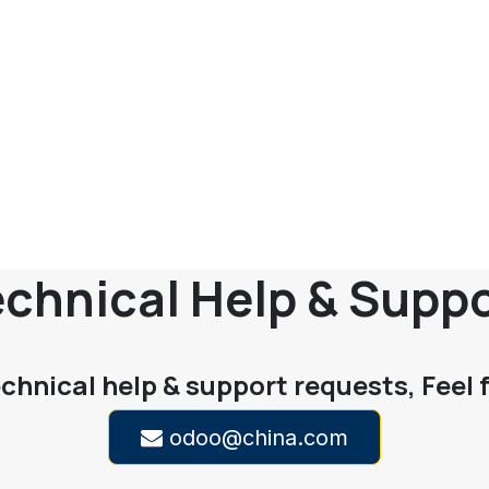
chnical Help & Supp
echnical help & support requests, Feel 
odoo@china.com