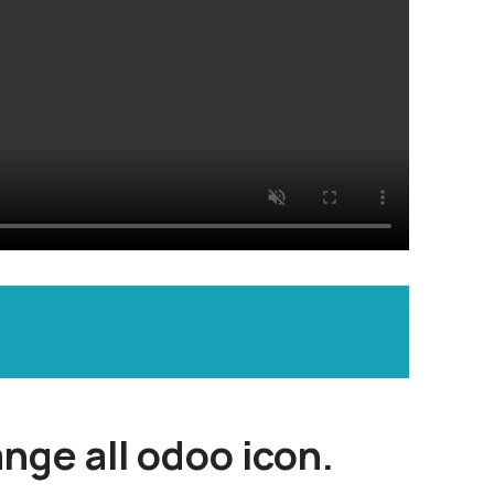
ange all odoo icon.