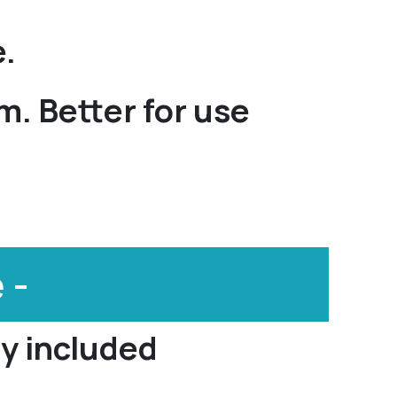
e.
m. Better for use
 -
dy included