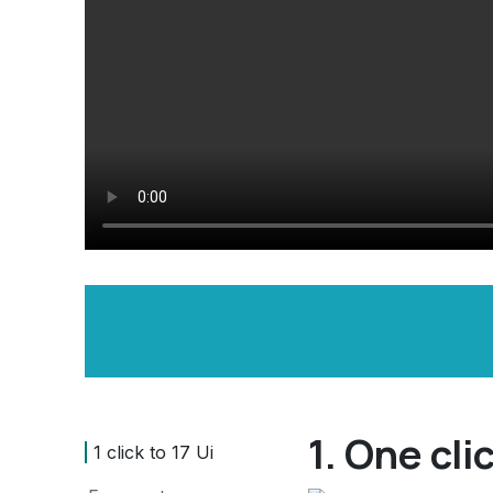
1. One cli
1 click to 17 Ui