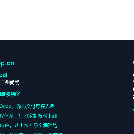
p.cn
公司
原广州尚鹏
海量模块
耕Odoo，源码交付可控无锁
程体系，集团定制按时上线
速响应，从上线升级全程陪跑