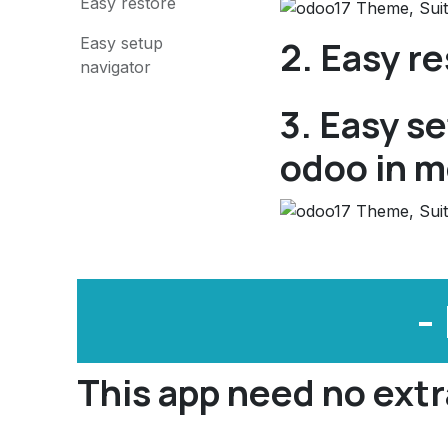
Easy restore
2. Easy r
Easy setup
navigator
3. Easy s
odoo in m
-
This app need no extr