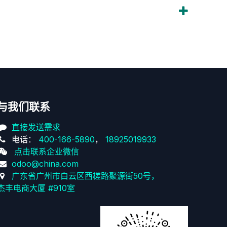
与我们联系
直接发送需求
电话：
400-166-5890
，
18925019933
点击联系企业微信
odoo@china.com
广东省广州市白云区西槎路聚源街50号，
杰丰电商大厦 #910室