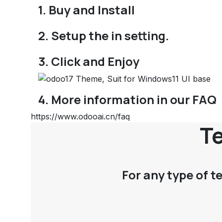
1. Buy and Install
2. Setup the in setting.
3. Click and Enjoy
4. More information in our FAQ
https://www.odooai.cn/faq
Te
For any type of t