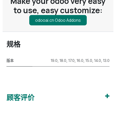
Make your odoo very easy
to use, easy customize:
odooai.cn Odoo Addons
规格
版本
19.0
,
18.0
,
17.0
,
16.0
,
15.0
,
14.0
,
13.0
顾客评价