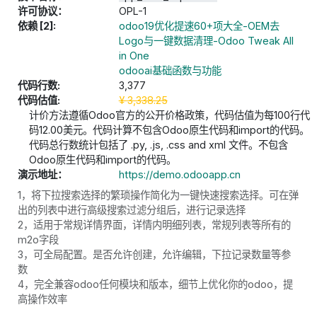
许可协议：
OPL-1
依赖 [2]:
odoo19优化提速60+项大全-OEM去
Logo与一键数据清理-Odoo Tweak All
in One
odooai基础函数与功能
代码行数:
3,377
代码估值:
¥
3,338.25
计价方法遵循Odoo官方的公开价格政策，代码估值为每100行代
码12.00美元。代码计算不包含Odoo原生代码和import的代码。
代码总行数统计包括了 .py, .js, .css and xml 文件。不包含
Odoo原生代码和import的代码。
演示地址：
https://demo.odooapp.cn
1，将下拉搜索选择的繁琐操作简化为一键快速搜索选择。可在弹
出的列表中进行高级搜索过滤分组后，进行记录选择
2，适用于常规详情界面，详情内明细列表，常规列表等所有的
m2o字段
3，可全局配置。是否允许创建，允许编辑，下拉记录数量等参
数
4，完全兼容odoo任何模块和版本，细节上优化你的odoo，提
高操作效率