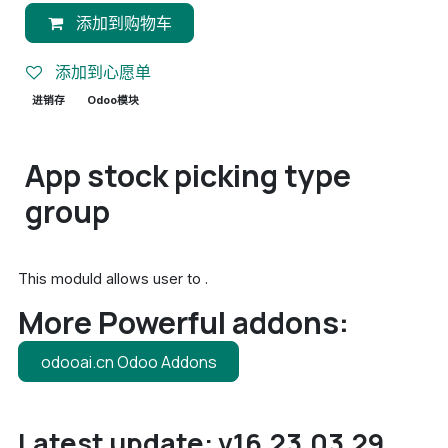
添加到购物车
添加到心愿单
进销存
Odoo模块
App stock picking type
group
This moduld allows user to .
More Powerful addons:
odooai.cn Odoo Addons
Latest update: v16.23.03.29