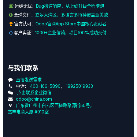
运维无忧：
Bug极速响应，从上线升级全程陪跑
全球交付：
立足大湾区，多语言多币种覆盖亚美欧
官方认可：
Odoo官网App Store中国核心贡献者
客户实证：
1000+企业信赖，项目100%成功交付
与我们联系
直接发送需求
电话：
400-166-5890
，
18925019933
点击联系企业微信
odoo@china.com
广东省广州市白云区西槎路聚源街50号，
杰丰电商大厦 #910室