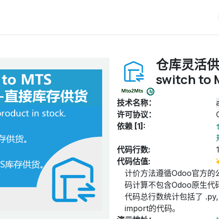
iERP
服务价格
关于我们
博客
Odoo教程
仓库灵活供货
switch to
技术名称：
许可协议：
依赖 [1]:
代码行数:
代码估值:
计价方法遵循Odoo官方的
码计算不包含Odoo原生代码
代码总行数统计包括了 .py, .
import的代码。