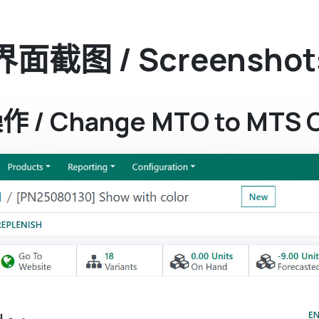
界面截图 / Screenshot
/ Change MTO to MTS O