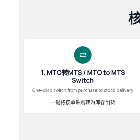
核
1. MTO转MTS / MTO to MTS
Switch
One-click switch from purchase to stock delivery
一键将按单采购转为库存出货