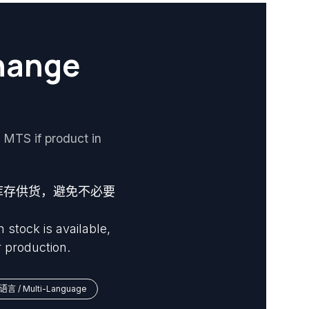
ange
if product in
库存供货，避免不必要
stock is available,
 production.
语言 / Multi-Language