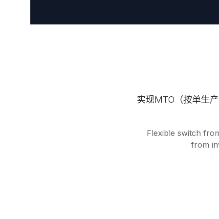
实现MTO（按单生
Flexible switch fr
from in