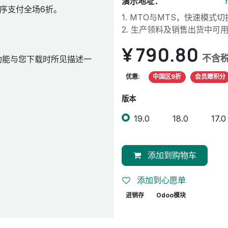
演示地址：
序支付全场6折。
1. MTO与MTS，快速模
2. 生产领料及销售出货中可
¥
790.80
不含
功能与您下载时所见描述一
优惠:
中国区9折
会员赠积分
版本
19.0
18.0
17.0
添加到购物车
添加到心愿单
进销存
Odoo模块