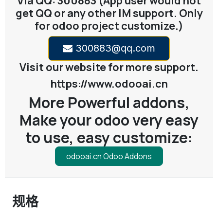
Via QQ: 300883 (App user would not
get QQ or any other IM support. Only
for odoo project customize.)
300883@qq.com
Visit our website for more support.
https://www.odooai.cn
More Powerful addons,
Make your odoo very easy
to use, easy customize:
odooai.cn Odoo Addons
规格