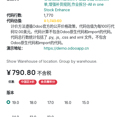
单,增强补货规则,作业拆分-All in one
Stock Enhance
代码行数:
1,770
代码估值:
¥
1,749.69
计价方法遵循Odoo官方的公开价格政策，代码估值为每100行代
码12.00美元。代码计算不包含Odoo原生代码和import的代码。
代码总行数统计包括了 .py, .js, .css and xml 文件。不包含
Odoo原生代码和import的代码。
演示地址：
https://demo.odooapp.cn
Show Warehouse of location. Group by warehouse.
¥
790.80
不含税
优惠:
中国区9折
会员赠积分
版本
19.0
18.0
17.0
16.0
15.0