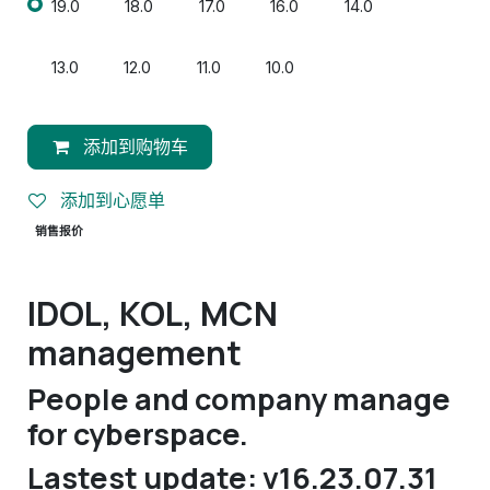
19.0
18.0
17.0
16.0
14.0
13.0
12.0
11.0
10.0
添加到购物车
添加到心愿单
销售报价
IDOL, KOL, MCN
management
People and company manage
for cyberspace.
Lastest update: v16.23.07.31