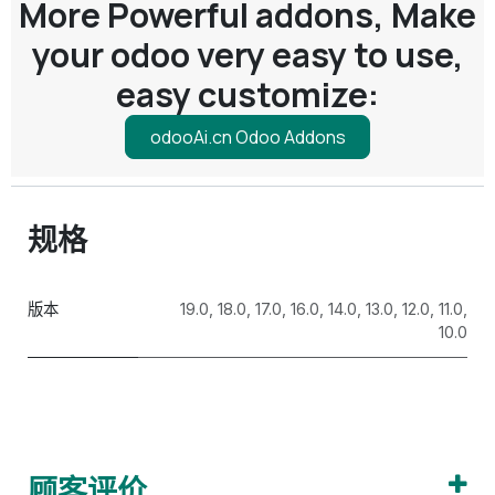
More Powerful addons, Make
your odoo very easy to use,
easy customize:
odooAi.cn Odoo Addons
规格
版本
19.0
,
18.0
,
17.0
,
16.0
,
14.0
,
13.0
,
12.0
,
11.0
,
10.0
顾客评价