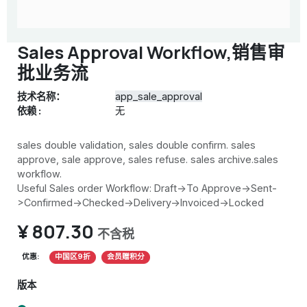
Sales Approval Workflow,销售审
批业务流
技术名称：
app_sale_approval
依赖 :
无
sales double validation, sales double confirm. sales
approve, sale approve, sales refuse. sales archive.sales
workflow.
Useful Sales order Workflow: Draft->To Approve->Sent-
>Confirmed->Checked->Delivery->Invoiced->Locked
¥
807.30
不含税
优惠:
中国区9折
会员赠积分
版本