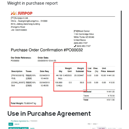
Weight in purchase report
Use in Purcahse Agreement