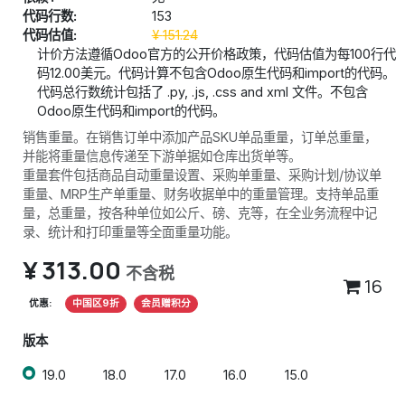
代码行数:
153
代码估值:
¥
151.24
计价方法遵循Odoo官方的公开价格政策，代码估值为每100行代
码12.00美元。代码计算不包含Odoo原生代码和import的代码。
代码总行数统计包括了 .py, .js, .css and xml 文件。不包含
Odoo原生代码和import的代码。
销售重量。在销售订单中添加产品SKU单品重量，订单总重量，
并能将重量信息传递至下游单据如仓库出货单等。
重量套件包括商品自动重量设置、采购单重量、采购计划/协议单
重量、MRP生产单重量、财务收据单中的重量管理。支持单品重
量，总重量，按各种单位如公斤、磅、克等，在全业务流程中记
录、统计和打印重量等全面重量功能。
¥
313.00
不含税
16
优惠:
中国区9折
会员赠积分
版本
19.0
18.0
17.0
16.0
15.0