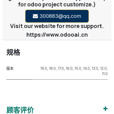
for odoo project customize.)
300883@qq.com
Visit our website for more support.
https://www.odooai.cn
规格
版本
19.0
,
18.0
,
17.0
,
16.0
,
15.0
,
14.0
,
13.0
,
12.0
,
11.0
顾客评价