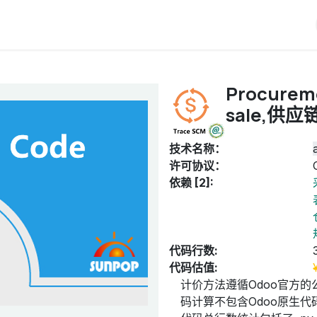
iERP
服务价格
关于我们
博客
Odoo教程
Procureme
sale,供
技术名称：
许可协议：
依赖 [2]:
代码行数:
代码估值:
计价方法遵循Odoo官方的
码计算不包含Odoo原生代码