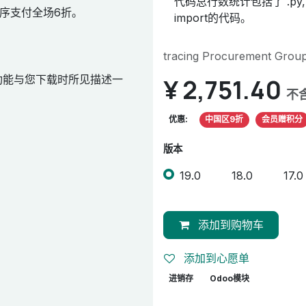
代码总行数统计包括了 .py, .
序支付全场6折。
import的代码。
tracing Procurement Group
功能与您下载时所见描述一
¥
2,751.40
不
优惠:
中国区9折
会员赠积分
版本
19.0
18.0
17.0
添加到购物车
添加到心愿单
进销存
Odoo模块