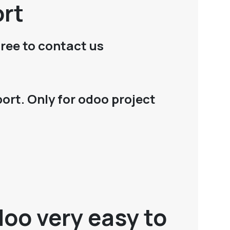
ort
free to contact us
ort. Only for odoo project
oo very easy to