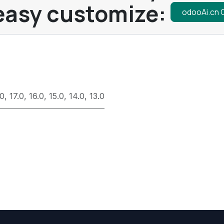
easy customize:
odooAi.cn
.0
,
17.0
,
16.0
,
15.0
,
14.0
,
13.0