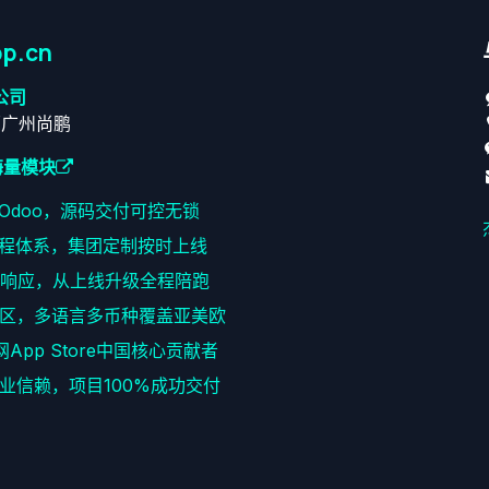
p.cn
公司
原广州尚鹏
海量模块
耕Odoo，源码交付可控无锁
程体系，集团定制按时上线
速响应，从上线升级全程陪跑
区，多语言多币种覆盖亚美欧
网App Store中国核心贡献者
+企业信赖，项目100%成功交付