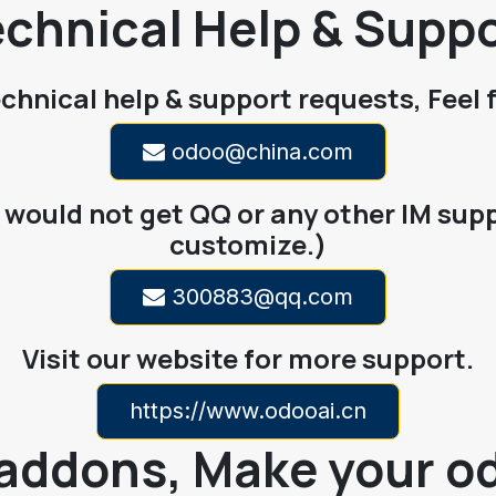
chnical Help & Supp
echnical help & support requests, Feel 
odoo@china.com
would not get QQ or any other IM supp
customize.)
300883@qq.com
Visit our website for more support.
https://www.odooai.cn
addons, Make your od