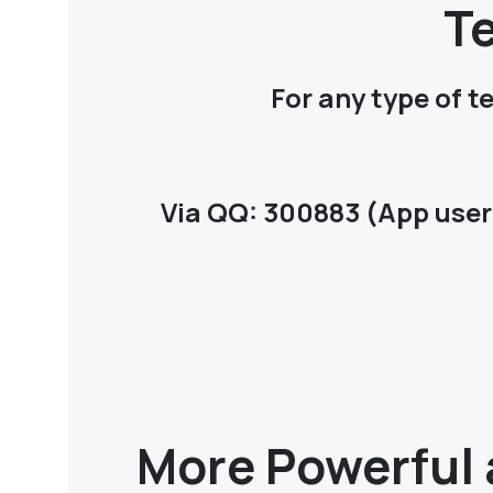
Te
For any type of t
Via QQ: 300883 (App user 
More Powerful 