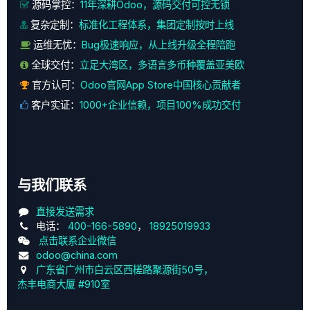
源码掌控：
11年深耕Odoo，源码交付可控无锁
复杂定制：
标准化工程体系，集团定制按时上线
运维无忧：
Bug极速响应，从上线升级全程陪跑
全球交付：
立足大湾区，多语言多币种覆盖亚美欧
官方认可：
Odoo官网App Store中国核心贡献者
客户实证：
1000+企业信赖，项目100%成功交付
与我们联系
直接发送需求
电话：
400-166-5890
，
18925019933
点击联系企业微信
odoo@china.com
广东省广州市白云区西槎路聚源街50号，
杰丰电商大厦 #910室