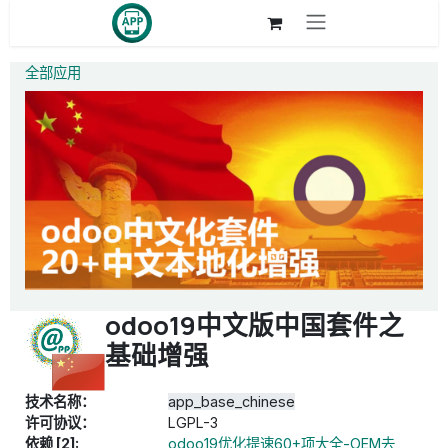
跳至内容
全部应用
odoo19中文版中国套件之
基础增强
技术名称：
app_base_chinese
许可协议：
LGPL-3
依赖 [2]:
odoo19优化提速60+项大全-OEM去