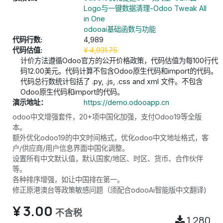
Logo与一键数据清理-Odoo Tweak All
in One
odooai基础函数与功能
代码行数:
4,989
代码估值:
¥
4,931.75
计价方法遵循Odoo官方的公开价格政策，代码估值为每100行代
码12.00美元。代码计算不包含Odoo原生代码和import的代码。
代码总行数统计包括了 .py, .js, .css and xml 文件。不包含
Odoo原生代码和import的代码。
演示地址：
https://demo.odooapp.cn
odoo中文增强套件，20+项中国化加强，支付Odoo19等全版
本。
额外优化odoo19的中文时间格式，优化odoo中文地址格式，客
户/供应商/用户信息界面中国化调整。
设置所有中文默认值，默认国家/地区、时区、货币、合作伙伴
等。
各种排序增强，如让中国排在第一。
修正原港澳台等政策敏感问题（须配合odooAi智能版中文翻译)
¥
3.00
不含税
1,280