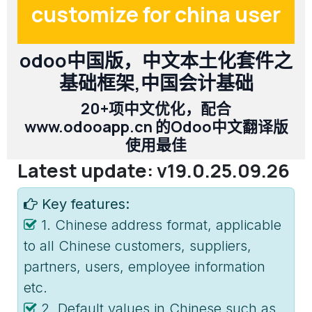
customize for china user
odoo中国版，中文本土化套件之
基础框架,中国会计基础
20+项中文优化，配合
www.odooapp.cn 的Odoo中文翻译版
使用最佳
Latest update: v19.0.25.09.26
Key features:
1. Chinese address format, applicable
to all Chinese customers, suppliers,
partners, users, employee information
etc.
2. Default values in Chinese such as