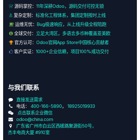
源码掌控：
11年深耕Odoo，源码交付可控无锁
复杂定制：
标准化工程体系，集团定制按时上线
运维无忧：
Bug极速响应，从上线升级全程陪跑
全球交付：
立足大湾区，多语言多币种覆盖亚美欧
官方认可：
Odoo官网App Store中国核心贡献者
客户实证：
1000+企业信赖，项目100%成功交付
与我们联系
直接发送需求
电话：
400-166-5890
，
18925019933
点击联系企业微信
odoo@china.com
广东省广州市白云区西槎路聚源街50号，
杰丰电商大厦 #910室