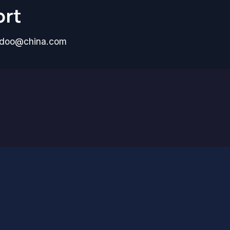
rt
doo@china.com