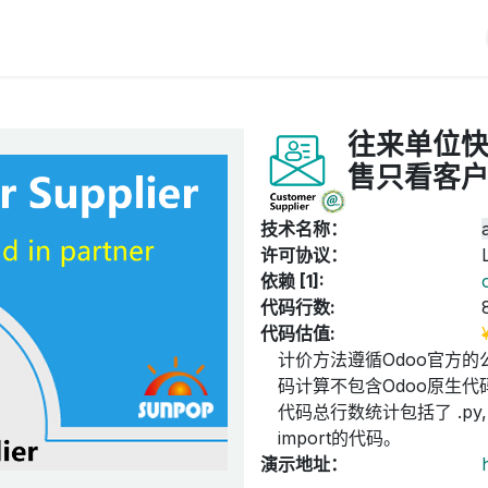
iERP
服务价格
关于我们
博客
Odoo教程
往来单位快
售只看客户
技术名称：
许可协议：
依赖 [1]:
代码行数:
代码估值:
计价方法遵循Odoo官方的
码计算不包含Odoo原生代码
代码总行数统计包括了 .py, .
import的代码。
演示地址：