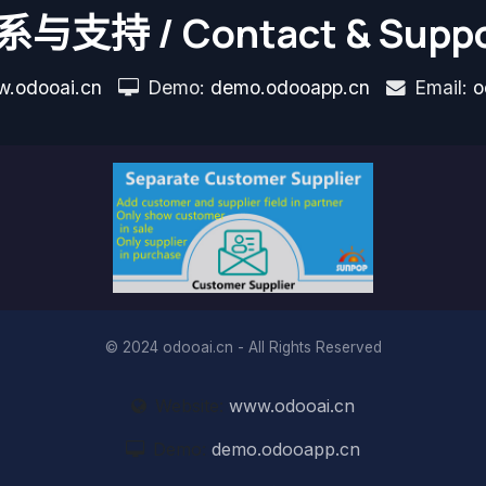
系与支持 / Contact & Suppo
.odooai.cn
Demo:
demo.odooapp.cn
Email:
o
© 2024 odooai.cn - All Rights Reserved
Website:
www.odooai.cn
Demo:
demo.odooapp.cn