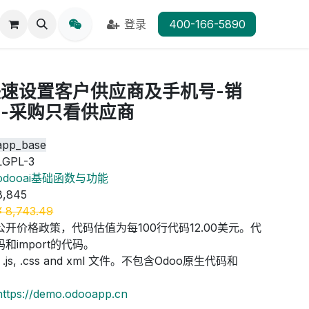
登录
400-166-5890
速设置客户供应商及手机号-销
-采购只看供应商
app_base
LGPL-3
odooai基础函数与功能
8,845
¥
8,743.49
公开价格政策，代码估值为每100行代码12.00美元。代
和import的代码。
js, .css and xml 文件。不包含Odoo原生代码和
https://demo.odooapp.cn