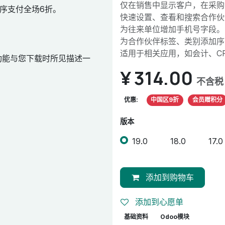
仅在销售中显示客户，在采购
序支付全场6折。
快速设置、查看和搜索合作伙
为往来单位增加手机号字段。
为合作伙伴标签、类别添加序
适用于相关应用，如会计、C
功能与您下载时所见描述一
¥
314.00
不含税
优惠:
中国区9折
会员赠积分
版本
19.0
18.0
17.0
添加到购物车
添加到心愿单
基础资料
Odoo模块