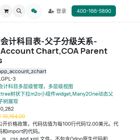
登录
400-166-5890
会计科目表-父子分级关系-
 Account Chart,COA Parent
s
app_account_zchart
LGPL-3
会计科目多层级管理，多层级视图
ztree树状下拉m2o小组件widget,Many2One动态父
子树展现
10,282
¥
10,164.00
公开价格政策，代码估值为每100行代码12.00美元。代
和import的代码。
js, .css and xml 文件。不包含Odoo原生代码和