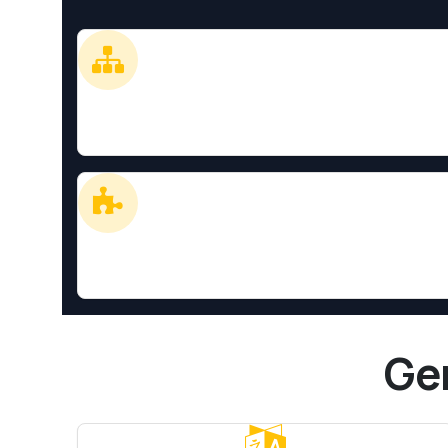
1. 树形层级展示 / Tree Hi
直观展示科目的父子关系和层
3. 通用控件 / Universal 
zTree 控件可在 Odoo 任意
Ge