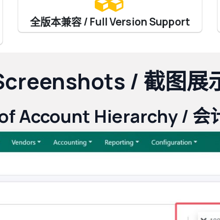
全版本兼容 / Full Version Support
Screenshots / 截图展
 of Account Hierarchy