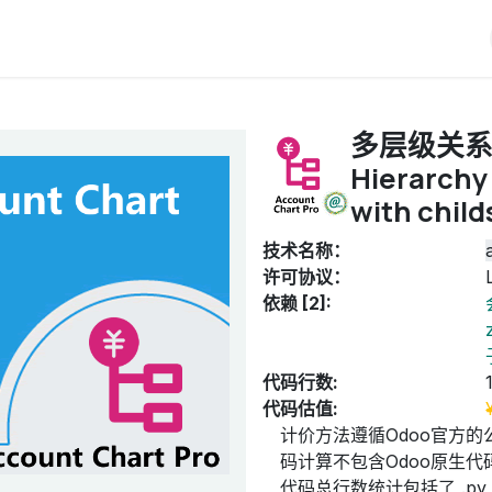
iERP
服务价格
关于我们
博客
Odoo教程
多层级关系
Hierarchy
with child
技术名称：
许可协议：
依赖 [2]:
代码行数:
代码估值:
计价方法遵循Odoo官方的
码计算不包含Odoo原生代码
代码总行数统计包括了 .py, .