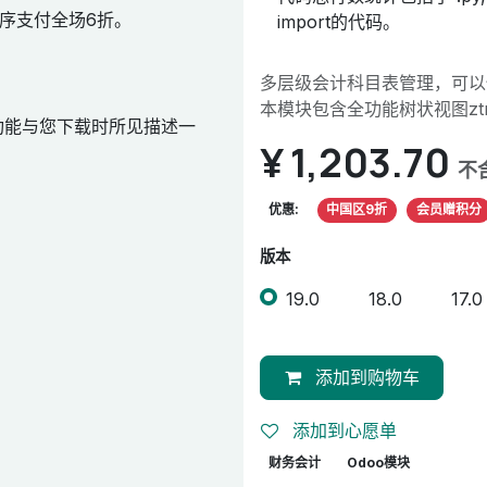
序支付全场6折。
import的代码。
多层级会计科目表管理，可以
本模块包含全功能树状视图ztre
功能与您下载时所见描述一
¥
1,203.70
不
优惠:
中国区9折
会员赠积分
版本
19.0
18.0
17.0
添加到购物车
添加到心愿单
财务会计
Odoo模块