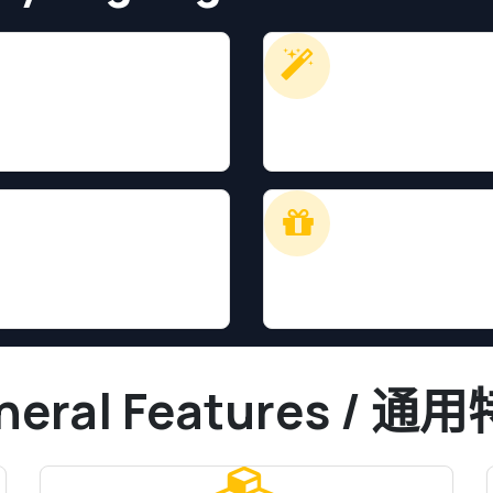
erarchy
2. 模板自
级结构
从
Widget
4. 5
模型中使用
购买
neral Features / 通