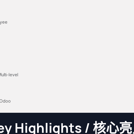
oyee
ulti-level
用
n Odoo
ey Highlights / 核心