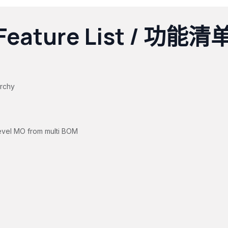
Feature List / 功能清
archy
level MO from multi BOM