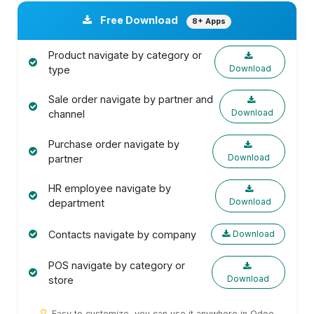
Free Download
8+ Apps
Product navigate by category or
Download
type
Sale order navigate by partner and
Download
channel
Purchase order navigate by
Download
partner
HR employee navigate by
Download
department
Contacts navigate by company
Download
POS navigate by category or
Download
store
Easy to customize, you can use it anywhere in Odoo