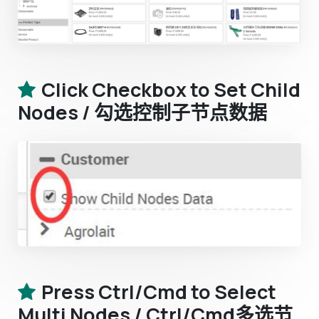
Click Checkbox to Set Child
Nodes / 勾选控制子节点数据
Press Ctrl/Cmd to Select
Multi Nodes / Ctrl/Cmd多选节