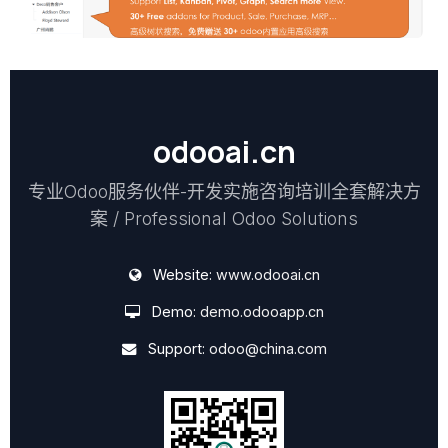
odooai.cn
专业Odoo服务伙伴-开发实施咨询培训全套解决方
案 / Professional Odoo Solutions
Website:
www.odooai.cn
Demo:
demo.odooapp.cn
Support:
odoo@china.com