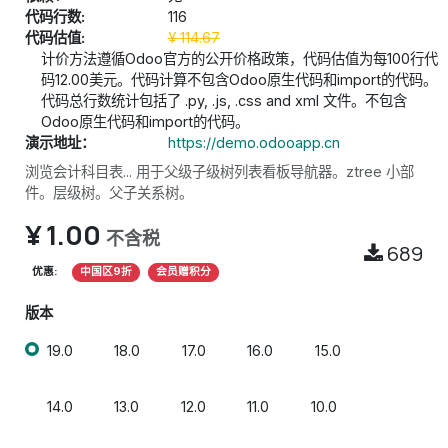
代码行数:
116
代码估值:
¥
114.67
计价方法遵循Odoo官方的公开价格政策，代码估值为每100行代
码12.00美元。代码计算不包含Odoo原生代码和import的代码。
代码总行数统计包括了 .py, .js, .css and xml 文件。不包含
Odoo原生代码和import的代码。
演示地址：
https://demo.odooapp.cn
浏览会计科目表... 用于父级子级树列表看板导航器。ztree 小部
件。层级树。父子关系树。
¥
1.00
不含税
689
优惠:
中国区9折
会员赠积分
版本
19.0
18.0
17.0
16.0
15.0
14.0
13.0
12.0
11.0
10.0