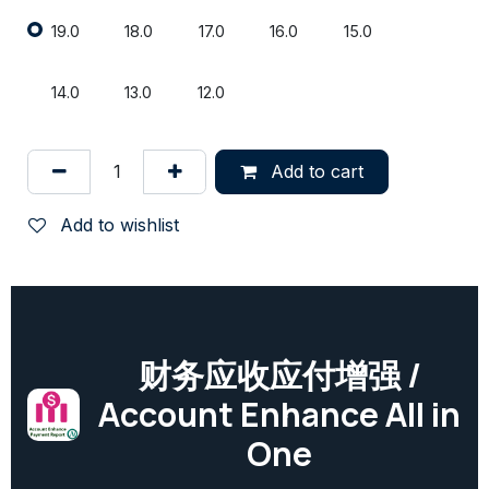
19.0
18.0
17.0
16.0
15.0
14.0
13.0
12.0
Add to cart
Add to wishlist
财务应收应付增强 /
Account Enhance All in
One