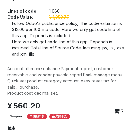
:
Lines of code:
1,066
Code Value:
¥
1,053.77
Follow Odoo's public price policy, The code valuation is
$12.00 per 100 line code. Here we only get code line of
this app. Depends is included.
Here we only get code line of this app. Depends is
included. Total line of Source Code. Including .py, .js, .css
and xml file.
Account all in one enhance.Payment report, customer
receivable and vendor payable report.Bank manage menu.
Quick set product category account. easy reset tax for
sale、purchase.
Product cost decimal set.
¥
560.20
7
Coupon:
中国区9折
会员赠积分
版本