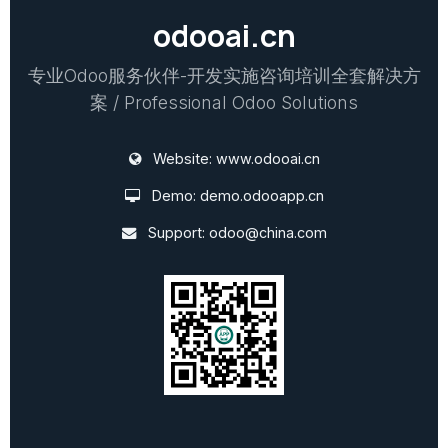
odooai.cn
专业Odoo服务伙伴-开发实施咨询培训全套解决方
案 / Professional Odoo Solutions
Website:
www.odooai.cn
Demo:
demo.odooapp.cn
Support:
odoo@china.com