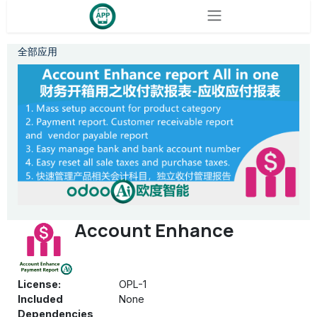
Skip to Content
全部应用
Account Enhance
License:
OPL-1
Included
None
Dependencies