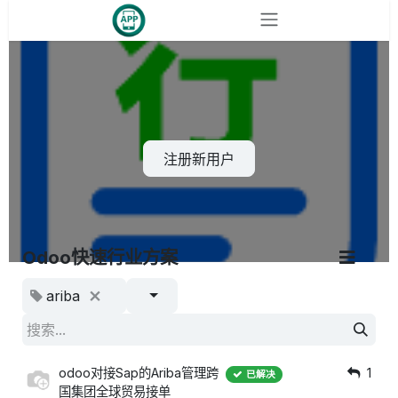
跳至内容
注册新用户
Odoo快速行业方案
ariba
odoo对接Sap的Ariba管理跨
1
已解决
国集团全球贸易接单