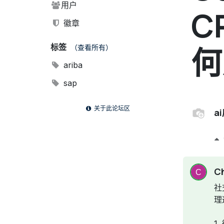
用户
C
徽章
何
标签
（查看所有）
ariba
sap
关于此论坛区
a
C
社
理
1