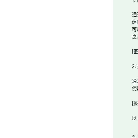
通
建
可
息
[
2
通
使
[
以