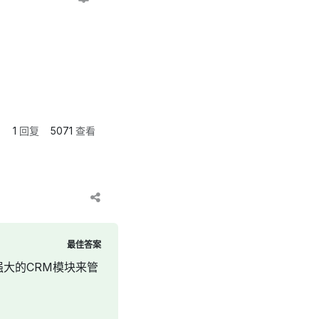
1
回复
5071
查看
最佳答案
强大的CRM模块来管